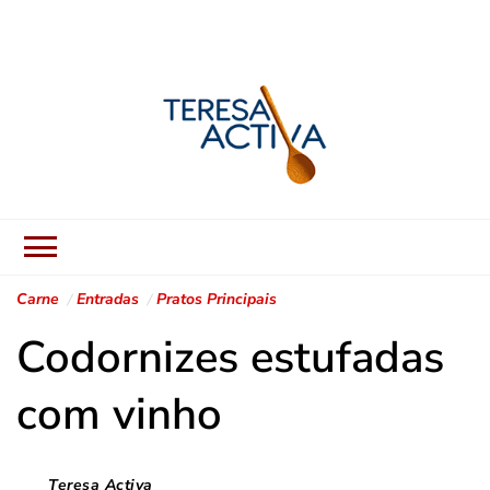
Teresa Activa
Receitas Fáceis, Sabores
Autênticos.
Carne
Entradas
Pratos Principais
Codornizes estufadas
com vinho
Teresa Activa