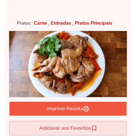
,
,
Carne
Entradas
Pratos Principais
Pratos:
Imprimir Receita
Adicionar aos Favoritos