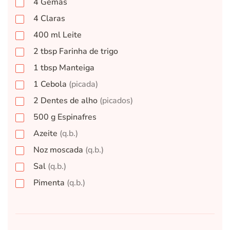
4
Gemas
4
Claras
400
ml
Leite
2
tbsp
Farinha de trigo
1
tbsp
Manteiga
1
Cebola
(picada)
2
Dentes de alho
(picados)
500
g
Espinafres
Azeite
(q.b.)
Noz moscada
(q.b.)
Sal
(q.b.)
Pimenta
(q.b.)